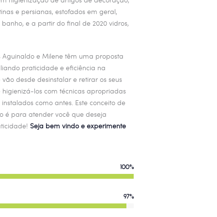
rtinas e persianas, estofados em geral,
e banho
, e a partir do final de 2020 vidros,
s Aguinaldo e Milene têm uma proposta
aliando praticidade e eficiência na
 vão desde desinstalar e retirar os seus
e higienizá-los com técnicas apropriadas
 instalados como antes. Este conceito de
do é para atender você que deseja
aticidade!
Seja bem vindo e experimente
100%
97%