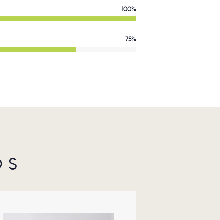
100%
75%
OS