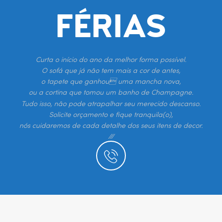
FÉRIAS
Curta o início do ano da melhor forma possível.
O sofá que já não tem mais a cor de antes,
o tapete que ganhou uma mancha nova,
ou a cortina que tomou um banho de Champagne.
Tudo isso, não pode atrapalhar seu merecido descanso.
Solicite orçamento e fique tranquila(o),
nós cuidaremos de cada detalhe dos seus itens de decor.