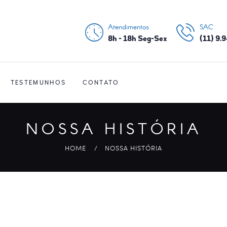
CONTATO
Atendimentos
SAC
NOSSA HISTÓRIA
8h - 18h Seg-Sex
(11) 9.
PRINCIPAIS
SERVIÇOS
TESTEMUNHOS
CONTATO
NOSSA HISTÓRIA
HOME
NOSSA HISTÓRIA