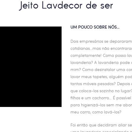
Jeito Lavdecor de ser
UM POUCO SOBRE NÓS…
Dois empresários se deparara
cotidianas…mas não encontrar
completamente! Como posso lav
lavanderia? A lavanderia pode c
mim? Como desinstalar uma cort
lavar meus tapetes, alguém pod
tantos móveis pesados? Depois
que coloca-los sozinho no luga
filhos e um cachorro… É possíve
para higienizá-los sem me aborr
meu carro, como lavá-los?
Foi então que decidiram aliar s
uma lavanderia especializada e