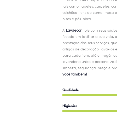
tais como: tapetes, carpetes, co
colchões,
itens de cama, mesa 
pisos e pós-obra.
A
Lavdecor
hoje com seus sócio
focada em facilitar a sua vida, 
prestação dos seus serviços, que
artigos de decoração, lavá-los 
para cada item, até entregá-los
lavanderia único e personaliza
limpeza, segurança, preço e pr
você também!
Qualidade
Higieniza