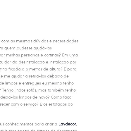
m com as mesmas dúvidas e necessidades
am quem pudesse ajudá-los
ar minhas persianas e cortinas? Em uma
uidar da desinstalação e instalação por
ina fixada a 6 metros de altura? E para
e me ajudar a retirá-los debaixo de
 de limpos e entregues eu mesmo tenho
r? Tenho lindos sofás, mas também tenho
l deixá-los limpos de novo? Como faço
ecer com o serviço? E os estofados do
eus conhecimentos para criar a
Lavdecor
,
m higienização de artigos de decoração,