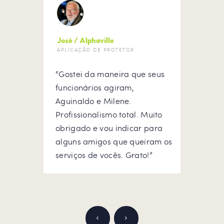
José / Alphaville
Rena
APLICAÇÃO DE PROTETOR
LAVA
“Gostei da maneira que seus
“Equ
l!”
funcionários agiram,
Fique
Aguinaldo e Milene.
Profissionalismo total. Muito
obrigado e vou indicar para
alguns amigos que queiram os
serviços de vocês. Grato!”