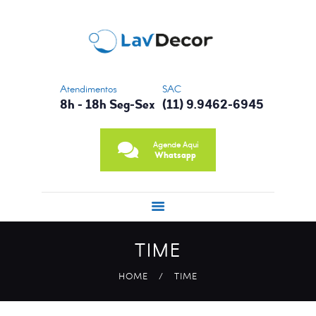
CONTATO
NOSSA HISTÓRIA
PRINCIPAIS
SERVIÇOS
Atendimentos
SAC
8h - 18h Seg-Sex
(11) 9.9462-6945
Agende Aqui
Whatsapp
TIME
HOME
TIME