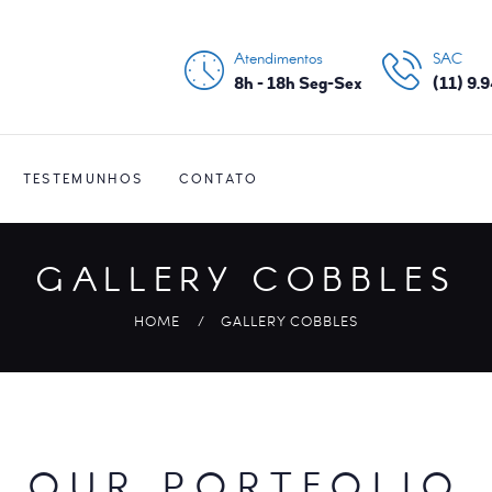
CONTATO
Atendimentos
SAC
NOSSA HISTÓRIA
8h - 18h Seg-Sex
(11) 9.
PRINCIPAIS
SERVIÇOS
TESTEMUNHOS
CONTATO
GALLERY COBBLES
HOME
GALLERY COBBLES
OUR PORTFOLIO