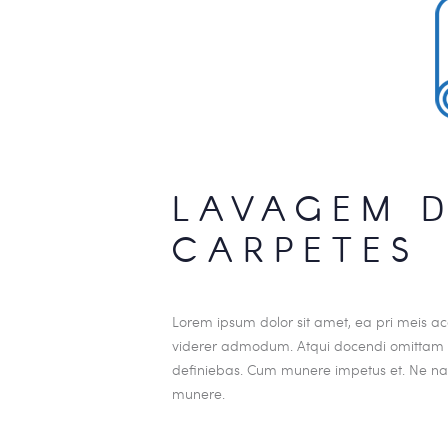
LAVAGEM D
CARPETES
Lorem ipsum dolor sit amet, ea pri meis acc
viderer admodum. Atqui docendi omittam ei
definiebas. Cum munere impetus et. Ne nam
munere.