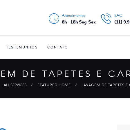
CONTATO
Atendimentos
SAC
NOSSA HISTÓRIA
8h - 18h Seg-Sex
(11) 9.
PRINCIPAIS
SERVIÇOS
TESTEMUNHOS
CONTATO
EM DE TAPETES E CA
ALL SERVICES
FEATURED HOME
LAVAGEM DE TAPETES E