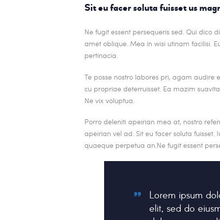
Sit eu facer soluta fuisset us ma
Ne fugit essent persequeris sed. Qui dico 
amet oblique. Mea in wisi utinam facilisi
pertinacia.
Te posse nostro labores pri, agam audire eu
cu propriae deterruisset. Ea mazim suavitate
Ne vix voluptua.
Porro deleniti apeirian mea at, nostro refe
apeirian vel ad. Sit eu facer soluta fuisset
quaeque perpetua an.Ne fugit essent perse
Lorem ipsum dolo
elit, sed do eius