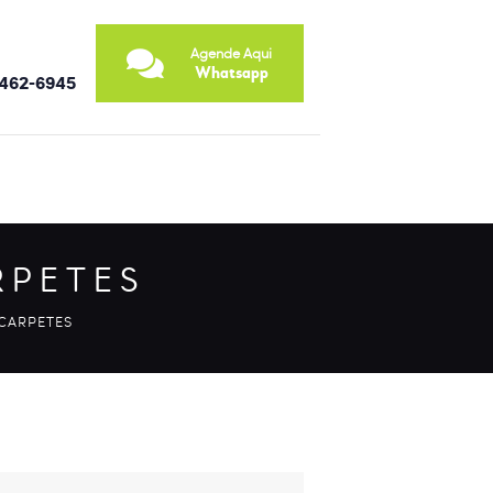
Agende Aqui
Whatsapp
9462-6945
RPETES
 CARPETES