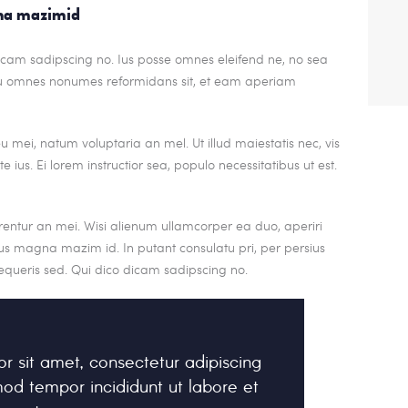
gna mazimid
dicam sadipscing no. Ius posse omnes eleifend ne, no sea
. Eu omnes nonumes reformidans sit, et eam aperiam
 mei, natum voluptaria an mel. Ut illud maiestatis nec, vis
 ius. Ei lorem instructior sea, populo necessitatibus ut est.
rrentur an mei. Wisi alienum ullamcorper ea duo, aperiri
. Ius magna mazim id. In putant consulatu pri, per persius
queris sed. Qui dico dicam sadipscing no.
r sit amet, consectetur adipiscing
mod tempor incididunt ut labore et