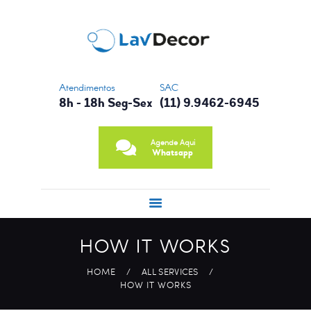
CONTATO
NOSSA HISTÓRIA
PRINCIPAIS
SERVIÇOS
Atendimentos
SAC
8h - 18h Seg-Sex
(11) 9.9462-6945
Agende Aqui
Whatsapp
HOW IT WORKS
HOME
ALL SERVICES
HOW IT WORKS