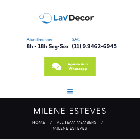
CONTATO
NOSSA HISTÓRIA
PRINCIPAIS
SERVIÇOS
Atendimentos
SAC
8h - 18h Seg-Sex
(11) 9.9462-6945
Agende Aqui
Whatsapp
MILENE ESTEVES
HOME
ALL TEAM MEMBERS
MILENE ESTEVES