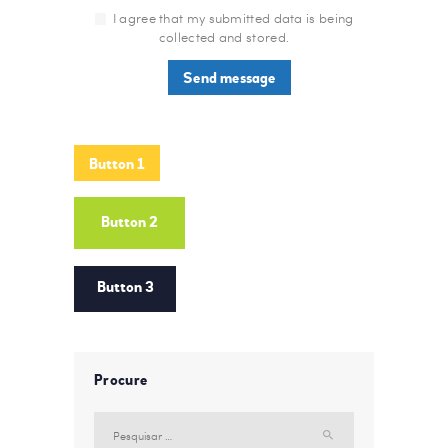
I agree that my submitted data is being
collected and stored.
Button 1
Button 2
Button 3
Procure
Pesquisar
por: