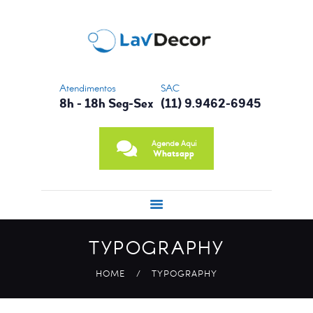
CONTATO
NOSSA HISTÓRIA
PRINCIPAIS
SERVIÇOS
Atendimentos
SAC
8h - 18h Seg-Sex
(11) 9.9462-6945
Agende Aqui
Whatsapp
TYPOGRAPHY
HOME
TYPOGRAPHY