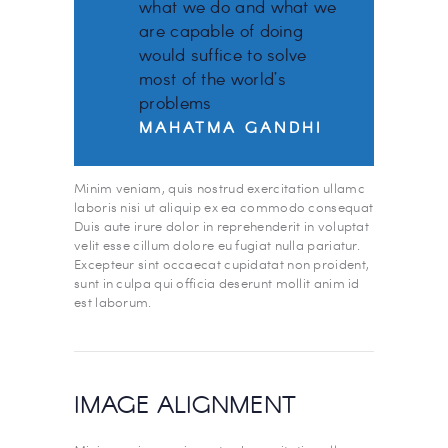
what we do and what we
are capable of doing
would suffice to solve
most of the world’s
problems
MAHATMA GANDHI
Minim veniam, quis nostrud exercitation ullamc
laboris nisi ut aliquip ex ea commodo consequat
Duis aute irure dolor in reprehenderit in voluptat
velit esse cillum dolore eu fugiat nulla pariatur.
Excepteur sint occaecat cupidatat non proident,
sunt in culpa qui officia deserunt mollit anim id
est laborum.
IMAGE ALIGNMENT