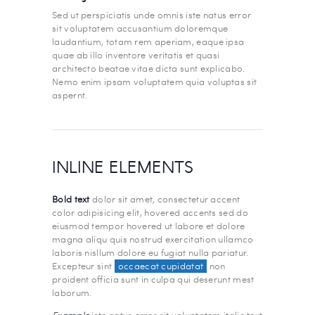
Sed ut perspiciatis unde omnis iste natus error
sit voluptatem accusantium doloremque
laudantium, totam rem aperiam, eaque ipsa
quae ab illo inventore veritatis et quasi
architecto beatae vitae dicta sunt explicabo.
Nemo enim ipsam voluptatem quia voluptas sit
aspernt.
INLINE ELEMENTS
Bold text
dolor sit amet, consectetur accent
color adipisicing elit, hovered accents sed do
eiusmod tempor hovered ut labore et dolore
magna aliqu quis nostrud exercitation ullamco
laboris nisllum dolore eu fugiat nulla pariatur.
Excepteur sint
occaecat cupidatat
non
proident officia sunt in culpa qui deserunt mest
laborum.
Example
iste natus error sit voluptatem italic text