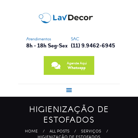
CONTATO
NOSSA HISTÓRIA
PRINCIPAIS
SERVIÇOS
Atendimentos
SAC
8h - 18h Seg-Sex
(11) 9.9462-6945
Agende Aqui
Whatsapp
HIGIENIZAÇÃO DE
ESTOFADOS
HOME
ALL POSTS
SERVIÇOS
HIGIENIZAÇÃO DE ESTOFADOS