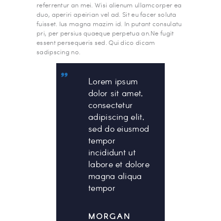
referrentur an mei. Wisi alienum ullamcorper ea
duo, aperiri apeirian vel ad. Sit eu facer soluta
fuisset. Ius magna mazim id. In putant consulatu
pri, per persius quaeque perpetua an.Ne fugit
essent persequeris sed. Qui dico dicam
sadipscing no.
Lorem ipsum
dolor sit amet,
consectetur
adipiscing elit,
sed do eiusmod
tempor
incididunt ut
labore et dolore
magna aliqua
tempor
MORGAN