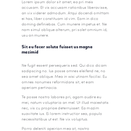
Lorem ipsum dolor sit amet, ea pri meis
accusam. Et vis accusam rationibus liberavisse,
an vix viderer admodum. Atqui docendi omittam
ei has, liber constituam id vim. Eam in dico
doming definiebas. Cum munere impetus et. Ne
nam simul oblique alterum, pri solet omnium id,
usu an munere.
Sit eu facer soluta fuisset us magna
mazimid
Ne fugit essent persequeris sed. Qui dico dicam
sadipscing no. Ius posse omnes eleifend ne, no
sea amet oblique. Mea in wisi utinam facilisi. Eu
omnes nonumes reformidans sit, et eam
aperiam pertinacia.
Te posse nostro labores pri, agam audire eu
mei, natum voluptaria an mel. Ut illud maiestatis
nec, vis cu propriae deterruisset. Ea mazim
suavitate ius. Ei lorem instructior sea, populo
necessitatibus ut est. Ne vix voluptua.
Porro deleniti apeirian mea at, nostro