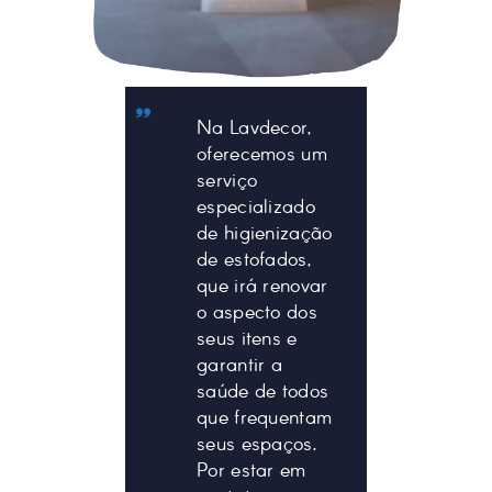
Na Lavdecor,
oferecemos um
serviço
especializado
de higienização
de estofados,
que irá renovar
o aspecto dos
seus itens e
garantir a
saúde de todos
que frequentam
seus espaços.
Por estar em