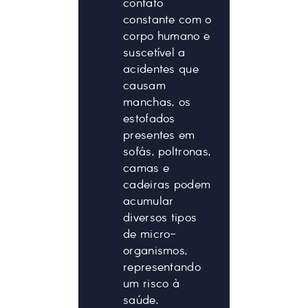
contato
constante com o
corpo humano e
suscetível a
acidentes que
causam
manchas, os
estofados
presentes em
sofás, poltronas,
camas e
cadeiras podem
acumular
diversos tipos
de micro-
organismos,
representando
um risco à
saúde.