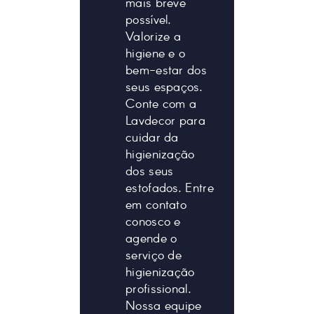
mais breve
possível.
Valorize a
higiene e o
bem-estar dos
seus espaços.
Conte com a
Lavdecor para
cuidar da
higienização
dos seus
estofados. Entre
em contato
conosco e
agende o
serviço de
higienização
profissional.
Nossa equipe