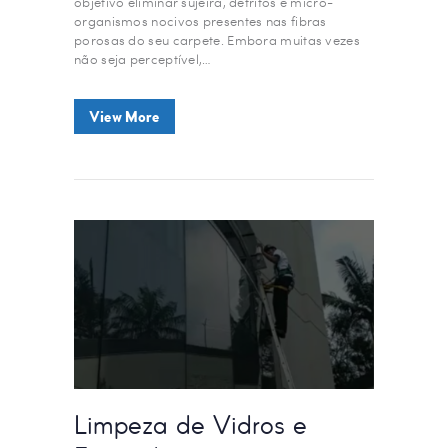
objetivo eliminar sujeira, detritos e micro-
organismos nocivos presentes nas fibras
porosas do seu carpete. Embora muitas vezes
não seja perceptível,…
View More
Limpeza de Vidros e