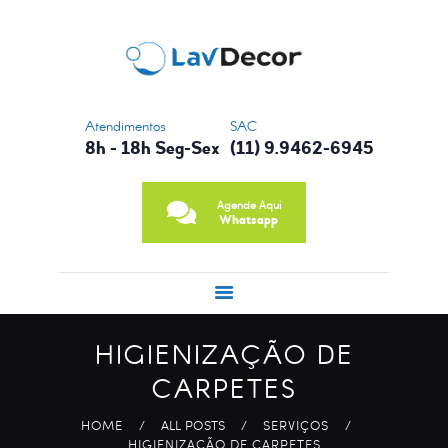
CONTATO
NOSSA HISTÓRIA
PRINCIPAIS
SERVIÇOS
Atendimentos
SAC
8h - 18h Seg-Sex
(11) 9.9462-6945
Agende Aqui
Whatsapp
HIGIENIZAÇÃO DE
CARPETES
HOME
ALL POSTS
SERVIÇOS
HIGIENIZAÇÃO DE CARPETES