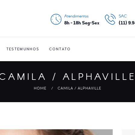
CONTATO
Atendimentos
SAC
NOSSA HISTÓRIA
8h - 18h Seg-Sex
(11) 9.
PRINCIPAIS
SERVIÇOS
TESTEMUNHOS
CONTATO
CAMILA / ALPHAVILL
HOME
CAMILA / ALPHAVILLE