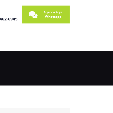
Agende Aqui
Whatsapp
9462-6945
E