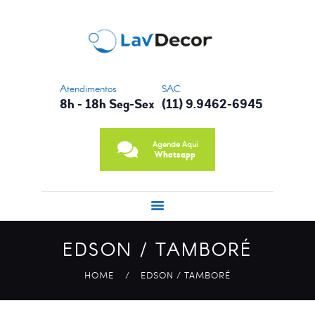
CONTATO
NOSSA HISTÓRIA
PRINCIPAIS
SERVIÇOS
Atendimentos
SAC
8h - 18h Seg-Sex
(11) 9.9462-6945
Agende Aqui
Whatsapp
EDSON / TAMBORÉ
HOME
EDSON / TAMBORÉ